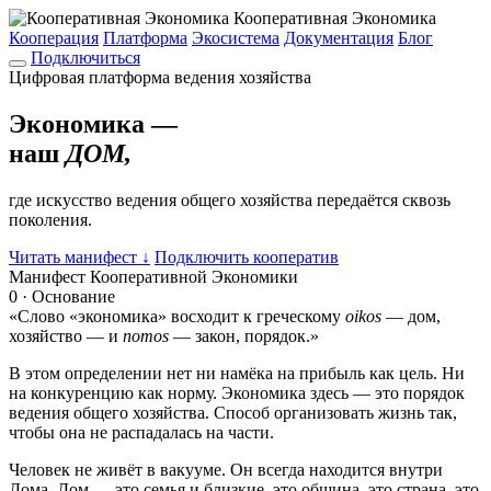
Кооперативная Экономика
Кооперация
Платформа
Экосистема
Документация
Блог
Подключиться
Цифровая платформа ведения хозяйства
Экономика —
наш
ДОМ,
где искусство ведения общего хозяйства передаётся сквозь
поколения.
Читать манифест ↓
Подключить кооператив
Манифест Кооперативной Экономики
0 · Основание
«Слово «экономика» восходит к греческому
oikos
— дом,
хозяйство — и
nomos
— закон, порядок.»
В этом определении нет ни намёка на прибыль как цель. Ни
на конкуренцию как норму. Экономика здесь — это порядок
ведения общего хозяйства. Способ организовать жизнь так,
чтобы она не распадалась на части.
Человек не живёт в вакууме. Он всегда находится внутри
Дома. Дом — это семья и близкие, это община, это страна, это