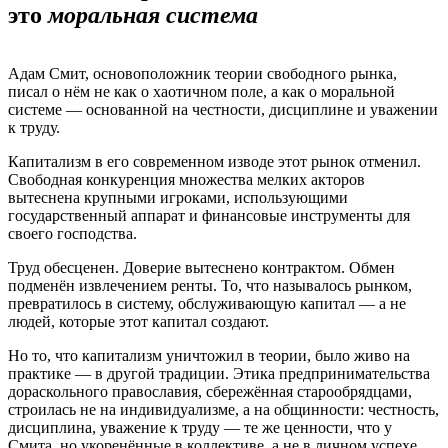
это
моральная система
Адам Смит, основоположник теории свободного рынка,
писал о нём не как о хаотичном поле, а как о моральной
системе — основанной на честности, дисциплине и уважении
к труду.
Капитализм в его современном изводе этот рынок отменил.
Свободная конкуренция множества мелких акторов
вытеснена крупными игроками, использующими
государственный аппарат и финансовые инструменты для
своего господства.
Труд обесценен. Доверие вытеснено контрактом. Обмен
подменён извлечением ренты. То, что называлось рынком,
превратилось в систему, обслуживающую капитал — а не
людей, которые этот капитал создают.
Но то, что капитализм уничтожил в теории, было живо на
практике — в другой традиции. Этика предпринимательства
дораскольного православия, сбережённая старообрядцами,
строилась не на индивидуализме, а на общинности: честность,
дисциплина, уважение к труду — те же ценности, что у
Смита, но укоренённые в коллективе, а не в личном успехе.